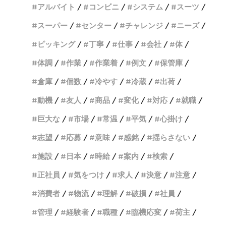
アルバイト
コンビニ
システム
スーツ
スーパー
センター
チャレンジ
ニーズ
ピッキング
丁寧
仕事
会社
体
体調
作業
作業着
例文
保管庫
倉庫
個数
冷やす
冷蔵
出荷
動機
友人
商品
変化
対応
就職
巨大な
市場
常温
平気
心掛け
志望
応募
意味
感銘
揺らさない
施設
日本
時給
案内
検索
正社員
気をつけ
求人
決意
注意
消費者
物流
理解
破損
社員
管理
経験者
職種
臨機応変
荷主