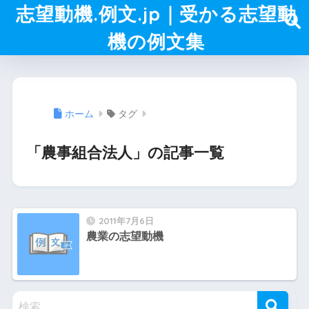
志望動機.例文.jp｜受かる志望動
機の例文集
ホーム
タグ
「農事組合法人」の記事一覧
2011年7月6日
農業の志望動機