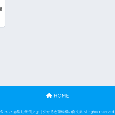
理
HOME
© 2026 志望動機.例文.jp｜受かる志望動機の例文集 All rights reserved.