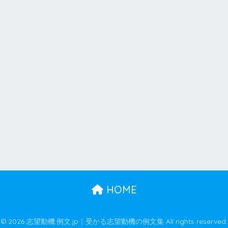
HOME
© 2026 志望動機.例文.jp｜受かる志望動機の例文集 All rights reserved.