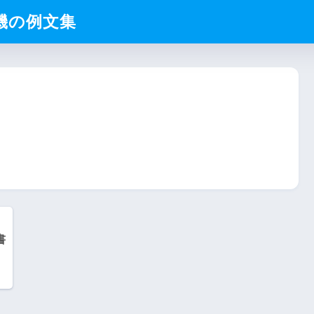
動機の例文集
書