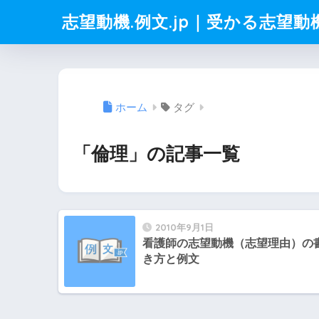
志望動機.例文.jp｜受かる志望
ホーム
タグ
「倫理」の記事一覧
2010年9月1日
看護師の志望動機（志望理由）の
き方と例文