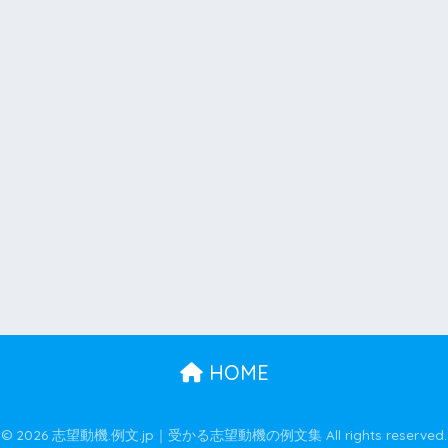
HOME
© 2026 志望動機.例文.jp｜受かる志望動機の例文集 All rights reserved.