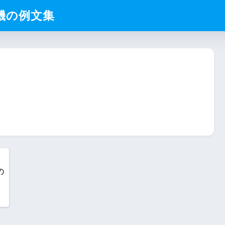
動機の例文集
の