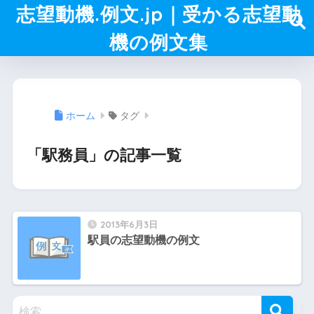
志望動機.例文.jp｜受かる志望動
機の例文集
ホーム
タグ
「駅務員」の記事一覧
2013年6月3日
駅員の志望動機の例文