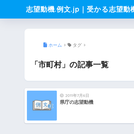
志望動機.例文.jp｜受かる志望
ホーム
タグ
「市町村」の記事一覧
2011年7月6日
県庁の志望動機