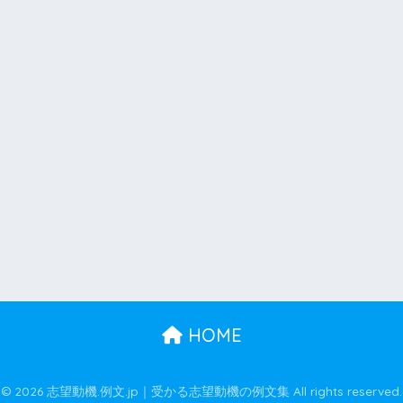
HOME
© 2026 志望動機.例文.jp｜受かる志望動機の例文集 All rights reserved.