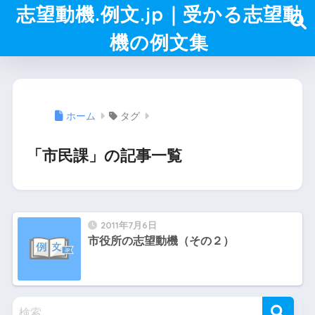
志望動機.例文.jp｜受かる志望動
機の例文集
ホーム
タグ
「市民課」の記事一覧
2011年7月6日
市役所の志望動機（その２）