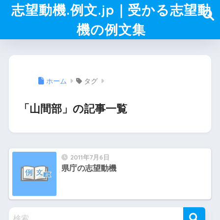
志望動機.例文.jp｜受かる志望動
機の例文集
ホーム
タグ
「山間部」の記事一覧
2011年7月6日
県庁の志望動機