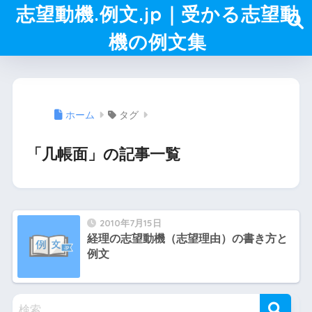
志望動機.例文.jp｜受かる志望動
機の例文集
ホーム
タグ
「几帳面」の記事一覧
2010年7月15日
経理の志望動機（志望理由）の書き方と
例文