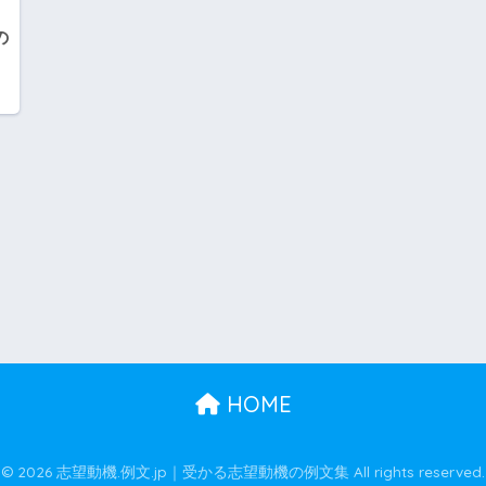
の
HOME
© 2026 志望動機.例文.jp｜受かる志望動機の例文集 All rights reserved.